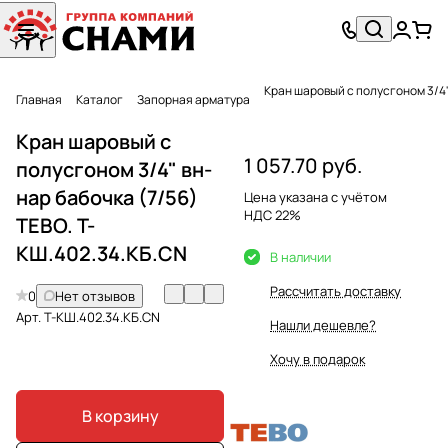
Главная
Каталог
Запорная арматура
Кран шаровый с
1 057.70 руб.
полусгоном 3/4" вн-
нар бабочка (7/56)
Цена указана с учётом
НДС 22%
ТЕВО. T-
КШ.402.34.КБ.CN
В наличии
Рассчитать доставку
0
Нет отзывов
Арт.
T-КШ.402.34.КБ.CN
Нашли дешевле?
Хочу в подарок
В корзину