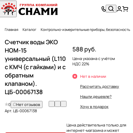
Главная
Каталог
Контрольно-измерительные приборы, безопасность
Счетчик воды ЭКО
588 руб.
НОМ-15
универсальный (L110
Цена указана с учётом
НДС 22%
с КМЧ (с гайками) и с
обратным
Нет в наличии
клапаном).
Рассчитать доставку
ЦБ-00067138
Нашли дешевле?
0
Нет отзывов
Хочу в подарок
Арт.
ЦБ-00067138
Цена действительна только для
интернет-магазина и может