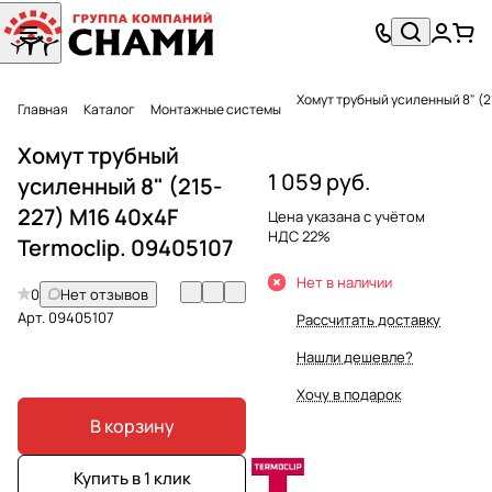
Хомут трубный усиленный 8" (2
Главная
Каталог
Монтажные системы
Хомут трубный
1 059 руб.
усиленный 8" (215-
227) M16 40x4F
Цена указана с учётом
НДС 22%
Termoclip. 09405107
Нет в наличии
0
Нет отзывов
Арт.
09405107
Рассчитать доставку
Нашли дешевле?
Хочу в подарок
В корзину
Купить в 1 клик