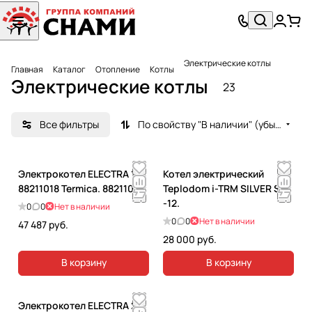
Электрические котлы
Главная
Каталог
Отопление
Котлы
Электрические котлы
23
Все фильтры
По свойству "В наличии" (убывание)
Электрокотел ELECTRA 18
Котел электрический
88211018 Termica. 88211018
Teplodom i-TRM SILVER StS
-12.
0
0
Нет в наличии
0
0
Нет в наличии
47 487 руб.
28 000 руб.
В корзину
В корзину
Электрокотел ELECTRA 21