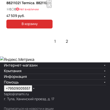
88211021 Termica. 88211021
0
0
Нет в наличии
47 509 руб.
В корзину
1
2
Интернет-магазин
Компания
Информация
Помощь
+79509005557
teplo@snami.ru
г. Тула, Ханинский проезд, д. 17
Подписаться
на новости и акции