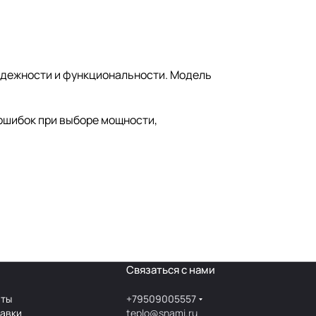
надежности и функциональности. Модель
ошибок при выборе мощности,
Связаться с нами
аты
+79509005557
тавки
teplo@snami.ru