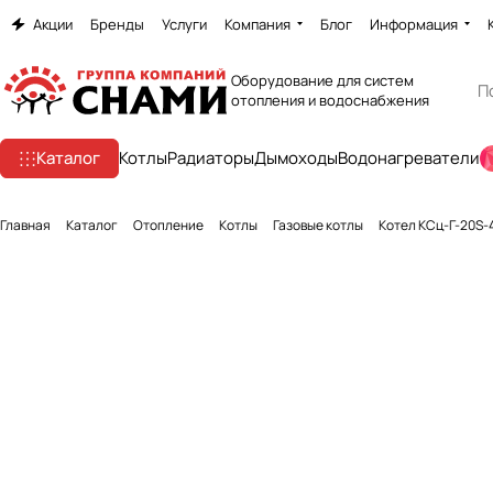
Акции
Бренды
Услуги
Компания
Блог
Информация
Оборудование для систем
отопления и водоснабжения
Каталог
Котлы
Радиаторы
Дымоходы
Водонагреватели
Главная
Каталог
Отопление
Котлы
Газовые котлы
Котел КСц-Г-20S-