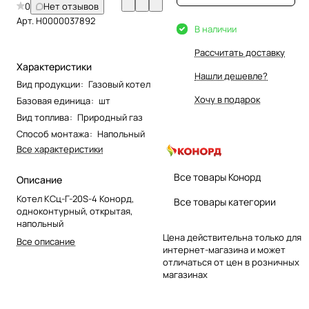
0
Нет отзывов
Арт.
Н0000037892
В наличии
Рассчитать доставку
Характеристики
Нашли дешевле?
Вид продукции
:
Газовый котел
Хочу в подарок
Базовая единица
:
шт
Вид топлива
:
Природный газ
Способ монтажа
:
Напольный
Все характеристики
Все товары Конорд
Описание
Котел КСц-Г-20S-4 Конорд,
Все товары категории
одноконтурный, открытая,
напольный
Цена действительна только для
Все описание
интернет-магазина и может
отличаться от цен в розничных
магазинах