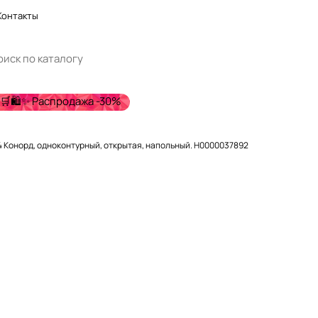
Контакты
🛒🛍️✨ Распродажа -30%
4 Конорд, одноконтурный, открытая, напольный. Н0000037892