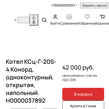
+79509005557
Заказать звонок
Войти
Сравнение
Избранное
Корзина
Котел КСц-Г-20S-
42 000 руб.
4 Конорд,
одноконтурный,
Цена указана с учётом
НДС 22%
открытая,
напольный.
В корзину
Н0000037892
Купить в 1 клик