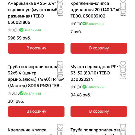
Американка ВР 25- 3/4"
Крепление-клипса
евроконус (муфта комб.
одинарная 20 (1400/140)
разъемная) TEBO.
TEBO. 030083102
030021805
0
0
В наличии
0
0
В наличии
7 руб.
398.59 руб.
В корзину
В корзину
Труба полипропиленовая
Муфта переходная PP-R
32х5,4 (центр
63-32 (80/10) TEBO.
армир.алюм.) (4/40)TR-MP
030020214
(Мастер) SDR6 PN20 TEBO.
0
0
В наличии
030010704
0
0
В наличии
94.48 руб.
301 руб.
В корзину
В корзину
Крепление-клипса
Труба полипропиленовая