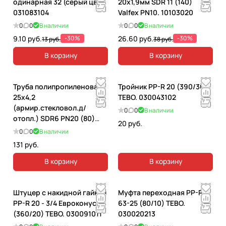
одинарная 32 (серый цв).
20x1,9мм SDR 11 (140)
031083104
Valfex PN10. 10103020
0
0
В наличии
0
0
В наличии
9.10 руб.
-30%
26.60 руб.
-30%
13 руб.
38 руб.
В корзину
В корзину
Труба полипропиленовая
Тройник PP-R 20 (390/30)
25х4,2
TEBO. 030043102
(армир.стекловол.д/
0
0
В наличии
отопл.) SDR6 PN20 (80)
20 руб.
TEBO. 030010403
0
0
В наличии
131 руб.
В корзину
В корзину
Штуцер с накидной гайкой
Муфта переходная PP-R
PP-R 20 - 3/4 Евроконус
63-25 (80/10) TEBO.
(360/20) TEBO. 030091011
030020213