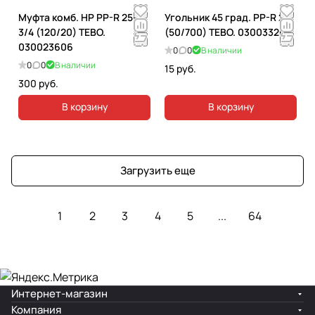
Муфта комб. НР PP-R 25-
Угольник 45 град. PP-R 20
3/4 (120/20) TEBO.
(50/700) TEBO. 030033202
030023606
0
0
В наличии
0
0
В наличии
15 руб.
300 руб.
В корзину
В корзину
Загрузить еще
1
2
3
4
5
...
64
Интернет-магазин
Компания