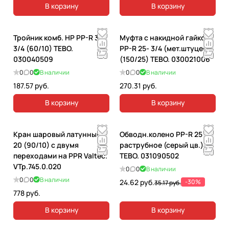
В корзину
В корзину
Тройник комб. НР PP-R 32-
Муфта с накидной гайкой
3/4 (60/10) TEBO.
PP-R 25- 3/4 (мет.штуцер)
030040509
(150/25) TEBO. 030021006
0
0
В наличии
0
0
В наличии
187.57 руб.
270.31 руб.
В корзину
В корзину
Кран шаровый латунный
Обводн.колено PP-R 25
20 (90/10) с двумя
раструбное (серый цв.)
переходами на PPR Valtec.
TEBO. 031090502
VTp.745.0.020
0
0
В наличии
0
0
В наличии
24.62 руб.
-30%
35.17 руб.
778 руб.
В корзину
В корзину