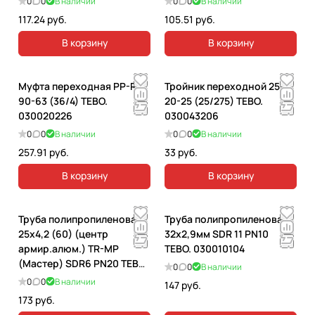
0
0
В наличии
0
0
В наличии
117.24 руб.
105.51 руб.
В корзину
В корзину
Муфта переходная PP-R
Тройник переходной 25-
90-63 (36/4) TEBO.
20-25 (25/275) TEBO.
030020226
030043206
0
0
В наличии
0
0
В наличии
257.91 руб.
33 руб.
В корзину
В корзину
Труба полипропиленовая
Труба полипропиленовая
25х4,2 (60) (центр
32х2,9мм SDR 11 PN10
армир.алюм.) TR-MP
TEBO. 030010104
(Мастер) SDR6 PN20 TEBO.
0
0
В наличии
030010703
0
0
В наличии
147 руб.
173 руб.