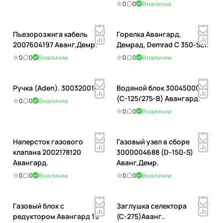
0
0
В наличии
Пьезорозжига кабель
Горелка Авангард,
2007604197 Аванг,Демр.
Демрад, Demrad С 350-SEI.
0
0
В наличии
0
0
В наличии
Ручка (Aden). 3003200181
Водяной блок 3004500054
(C-125/275-B) Авангард.
0
0
В наличии
0
0
В наличии
Наперсток газового
Газовый узел в сборе
клапана 2002178120
3000004688 (D-150-S)
Авангард.
Аванг,Демр.
0
0
В наличии
0
0
В наличии
Газовый блок с
Заглушка селектора
редуктором Авангард 19
(С-275)Аванг..