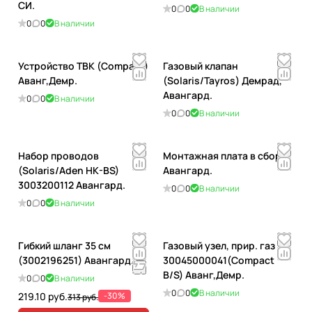
СИ.
0
0
В наличии
0
0
В наличии
Устройство ТВК (Compact)
Газовый клапан
Аванг,Демр.
(Solaris/Tayros) Демрад,
Авангард.
0
0
В наличии
0
0
В наличии
Набор проводов
Монтажная плата в сборе
(Solaris/Aden HK-BS)
Авангард.
3003200112 Авангард.
0
0
В наличии
0
0
В наличии
Гибкий шланг 35 см
Газовый узел, прир. газ
(3002196251) Авангард.
30045000041(Compact
B/S) Аванг,Демр.
0
0
В наличии
0
0
В наличии
219.10 руб.
-30%
313 руб.