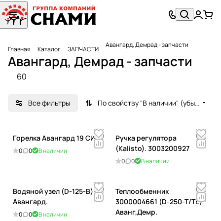
Авангард, Демрад - запчасти
Главная
Каталог
ЗАПЧАСТИ
Авангард, Демрад - запчасти
60
Все фильтры
По свойству "В наличии" (убывание)
Горелка Авангард 19 СИ.
Ручка регулятора
(Kalisto). 3003200927
0
0
В наличии
0
0
В наличии
Водяной узел (D-125-B)
Теплообменник
Авангард.
3000004661 (D-250-T/TE)
Аванг,Демр.
0
0
В наличии