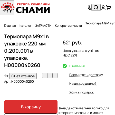
Терм
Главная
Каталог
ЗАПЧАСТИ
Конорд - запчасти
Термопара М9х1 в
621 руб.
упаковке 220 мм
0.200.001 в
Цена указана с учётом
НДС 22%
упаковке.
Н0000040260
В наличии
Рассчитать доставку
0
Нет отзывов
Арт.
Н0000040260
Нашли дешевле?
Хочу в подарок
В корзину
Цена действительна только для
интернет-магазина и может