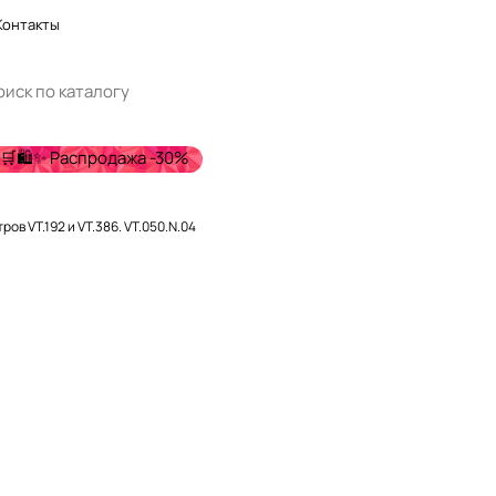
Контакты
🛒🛍️✨ Распродажа -30%
нт 1/2" д/фильтров VT.192 и VT.386. VT.050.N.04