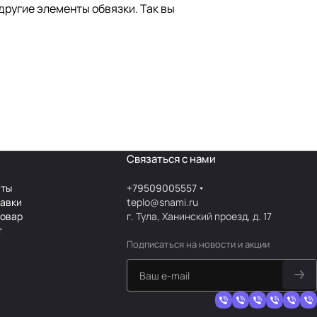
другие элементы обвязки. Так вы
Связаться с нами
аты
+79509005557
тавки
teplo@snami.ru
товар
г. Тула, Ханинский проезд, д. 17
т
Подписаться
на новости и акции