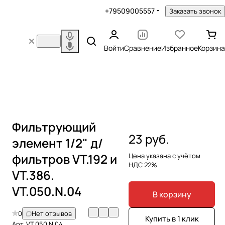
+79509005557
Заказать звонок
Войти
Сравнение
Избранное
Корзина
Фильтрующий
23 руб.
элемент 1/2" д/
фильтров VT.192 и
Цена указана с учётом
НДС 22%
VT.386.
VT.050.N.04
В корзину
0
Нет отзывов
Купить в 1 клик
Арт.
VT.050.N.04