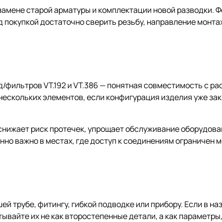
замене старой арматуры и комплектации новой разводки. 
 покупкой достаточно сверить резьбу, направление монтаж
д/фильтров VT.192 и VT.386 — понятная совместимость с 
нескольких элементов, если конфигурация изделия уже за
снижает риск протечек, упрощает обслуживание оборудова
нно важно в местах, где доступ к соединениям ограничен 
й трубе, фитингу, гибкой подводке или прибору. Если в на
итывайте их не как второстепенные детали, а как параметр