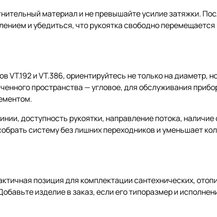
нительный материал и не превышайте усилие затяжки. Пос
лением и убедиться, что рукоятка свободно перемещается
в VT.192 и VT.386, ориентируйтесь не только на диаметр, 
ченного пространства — угловое, для обслуживания прибор
ементом.
нии, доступность рукоятки, направление потока, наличие 
собрать систему без лишних переходников и уменьшает ко
рактичная позиция для комплектации сантехнических, отоп
обавьте изделие в заказ, если его типоразмер и исполнен