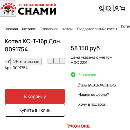
Котел
Главная
Каталог
Отопление
Котлы
Твердотопливные котлы
Котел КС-Т-16р Дон.
58 150 руб.
0091754
Цена указана с учётом
0
Нет отзывов
НДС 22%
Арт.
0091754
В наличии
Рассчитать доставку
Нашли дешевле?
В корзину
Хочу в подарок
Купить в 1 клик