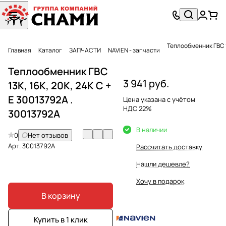
Главная
Каталог
ЗАПЧАСТИ
NAVIEN - запчасти
Теплообменник ГВС
3 941 руб.
13K, 16K, 20K, 24K C +
Е 30013792A .
Цена указана с учётом
НДС 22%
30013792A
В наличии
0
Нет отзывов
Арт.
30013792A
Рассчитать доставку
Нашли дешевле?
Хочу в подарок
В корзину
Купить в 1 клик